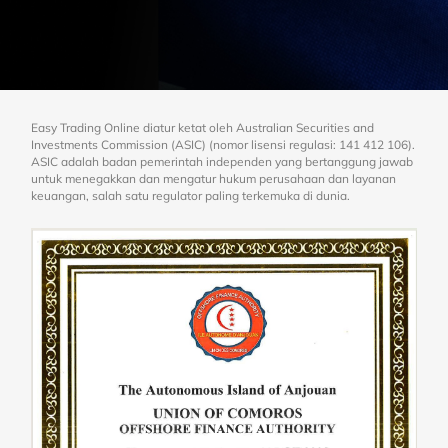
Easy Trading Online diatur ketat oleh Australian Securities and
Investments Commission (ASIC) (nomor lisensi regulasi: 141 412 106).
ASIC adalah badan pemerintah independen yang bertanggung jawab
untuk menegakkan dan mengatur hukum perusahaan dan layanan
keuangan, salah satu regulator paling terkemuka di dunia.