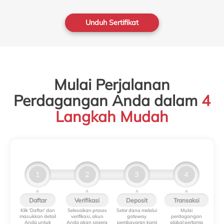
Unduh Sertifikat
Mulai Perjalanan
Perdagangan Anda dalam
4
Langkah Mudah
1
2
3
4
▲
▲
▲
▲
Daftar
Verifikasi
Deposit
Transaksi
Klik 'Daftar' dan
Selesaikan proses
Setor dana melalui
Mulai
masukkan detail
verifikasi, akun
gateway
perdagangan
Anda untuk
Anda akan segera
pembayaran kami
global pertama