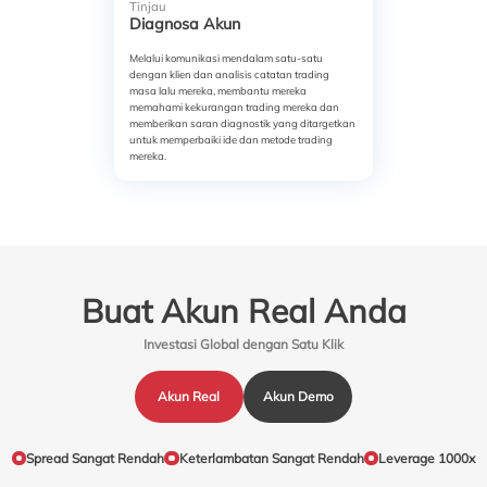
Tinjau
Diagnosa Akun
Melalui komunikasi mendalam satu-satu
dengan klien dan analisis catatan trading
masa lalu mereka, membantu mereka
memahami kekurangan trading mereka dan
memberikan saran diagnostik yang ditargetkan
untuk memperbaiki ide dan metode trading
mereka.
Buat Akun Real Anda
Investasi Global dengan Satu Klik
Akun Real
Akun Demo
Spread Sangat Rendah
Keterlambatan Sangat Rendah
Leverage 1000x