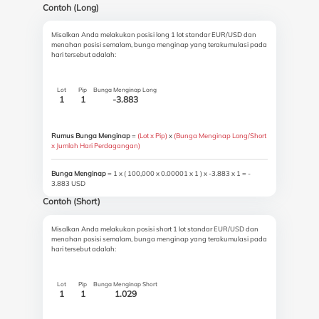
Contoh (Long)
Misalkan Anda melakukan posisi long 1 lot standar EUR/USD dan
menahan posisi semalam, bunga menginap yang terakumulasi pada
hari tersebut adalah:
Lot
Pip
Bunga Menginap Long
1
1
-3.883
Rumus Bunga Menginap
=
(Lot x Pip)
x
(Bunga Menginap Long/Short
x Jumlah Hari Perdagangan)
Bunga Menginap
= 1 x ( 100,000 x 0.00001 x 1 ) x -3.883 x 1 = -
3.883 USD
Contoh (Short)
Misalkan Anda melakukan posisi short 1 lot standar EUR/USD dan
menahan posisi semalam, bunga menginap yang terakumulasi pada
hari tersebut adalah:
Lot
Pip
Bunga Menginap Short
1
1
1.029