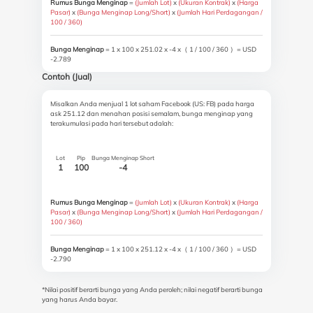
Rumus Bunga Menginap
=
(Jumlah Lot)
x
(Ukuran Kontrak)
x
(Harga
Pasar)
x
(Bunga Menginap Long/Short)
x
(Jumlah Hari Perdagangan /
100 / 360)
Bunga Menginap
= 1 x 100 x 251.02 x -4 x（ 1 / 100 / 360 ）= USD
-2.789
Contoh (Jual)
Misalkan Anda menjual 1 lot saham Facebook (US: FB) pada harga
ask 251.12 dan menahan posisi semalam, bunga menginap yang
terakumulasi pada hari tersebut adalah:
Lot
Pip
Bunga Menginap Short
1
100
-4
Rumus Bunga Menginap
=
(Jumlah Lot)
x
(Ukuran Kontrak)
x
(Harga
Pasar)
x
(Bunga Menginap Long/Short)
x
(Jumlah Hari Perdagangan /
100 / 360)
Bunga Menginap
= 1 x 100 x 251.12 x -4 x（ 1 / 100 / 360 ）= USD
-2.790
*Nilai positif berarti bunga yang Anda peroleh; nilai negatif berarti bunga
yang harus Anda bayar.