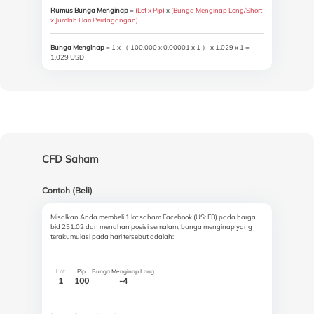
Rumus Bunga Menginap
=
(Lot x Pip)
x
(Bunga Menginap Long/Short
x Jumlah Hari Perdagangan)
Bunga Menginap
= 1 x （ 100,000 x 0.00001 x 1 ） x 1.029 x 1 =
1.029 USD
CFD Saham
Contoh (Beli)
Misalkan Anda membeli 1 lot saham Facebook (US: FB) pada harga
bid 251.02 dan menahan posisi semalam, bunga menginap yang
terakumulasi pada hari tersebut adalah:
Lot
Pip
Bunga Menginap Long
1
100
-4