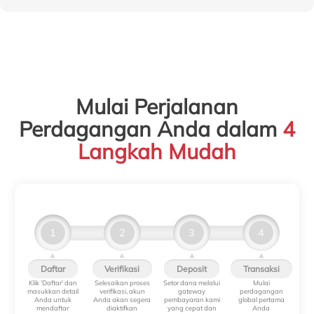
Mulai Perjalanan
Perdagangan Anda dalam
4
Langkah Mudah
1
2
3
4
▲
▲
▲
▲
Daftar
Verifikasi
Deposit
Transaksi
Klik 'Daftar' dan
Selesaikan proses
Setor dana melalui
Mulai
masukkan detail
verifikasi, akun
gateway
perdagangan
Anda untuk
Anda akan segera
pembayaran kami
global pertama
mendaftar
diaktifkan
yang cepat dan
Anda