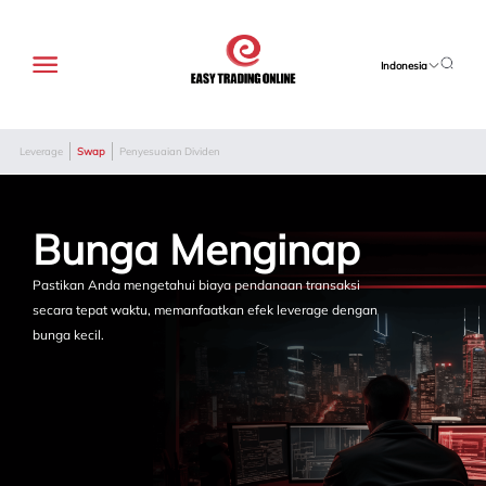
Indonesia
Leverage
Swap
Penyesuaian Dividen
Bunga Menginap
Pastikan Anda mengetahui biaya pendanaan transaksi
secara tepat waktu, memanfaatkan efek leverage dengan
bunga kecil.