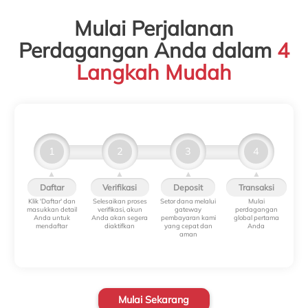
Mulai Perjalanan
Perdagangan Anda dalam
4
Langkah Mudah
1
2
3
4
▲
▲
▲
▲
Daftar
Verifikasi
Deposit
Transaksi
Klik 'Daftar' dan
Selesaikan proses
Setor dana melalui
Mulai
masukkan detail
verifikasi, akun
gateway
perdagangan
Anda untuk
Anda akan segera
pembayaran kami
global pertama
mendaftar
diaktifkan
yang cepat dan
Anda
aman
Mulai Sekarang