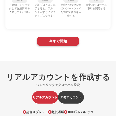
「登録」をクリッ
認証プロセスを完
迅速かつ安全な支
最初のグローバル
クして詳細情報を
了すると、アカウ
払いゲートウェイ
取引を開始する
入力してください
ントがすぐにアク
を通じて資金を入
ティブになります
金する
今すぐ開始
リアルアカウントを作成する
ワンクリックでグローバル投資
リアルアカウント
デモアカウント
超低スプレッド
超低遅延
1000倍レバレッジ