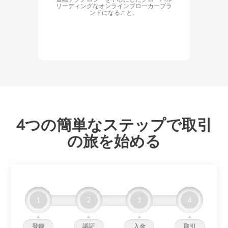
リーディングなオンラインブローカーブラ
ンドになること。
4つの簡単なステップで取引
の旅を始める
1
2
3
4
▲
▲
▲
▲
登録
認証
入金
取引