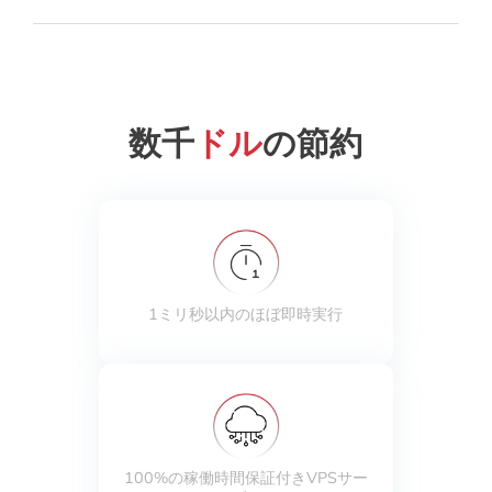
数千
ドル
の節約
1ミリ秒以内のほぼ即時実行
100%の稼働時間保証付きVPSサー