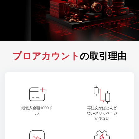
プロアカウント
の取引理由
最低入金額1000ド
再注文がほとんど
ル
ない/スリッページ
が少ない