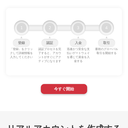
1
2
3
4
▲
▲
▲
▲
登録
認証
入金
取引
「登録」をクリッ
認証プロセスを完
迅速かつ安全な支
最初のグローバル
クして詳細情報を
了すると、アカウ
払いゲートウェイ
取引を開始する
入力してください
ントがすぐにアク
を通じて資金を入
ティブになります
金する
今すぐ開始