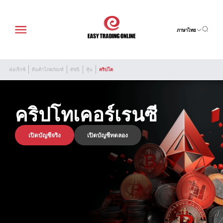
ภาษาไทย
ฟอเร็กซ์
สินค้าโภคภัณฑ์
ดัชนี
หุ้น
คริปโต
คริปโทเคอร์เรนซี
เปิดบัญชีจริง
เปิดบัญชีทดลอง