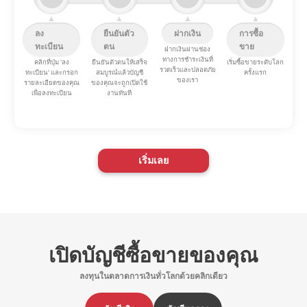
▲
▲
▲
▲
ลง
ยืนยันตัว
ฝากเงิน
การซื้อ
ทะเบียน
ตน
ขาย
ฝากเงินผ่านช่อง
ทางการชำระเงินที่
คลิกที่ปุ่ม 'ลง
ยืนยันตัวตนให้เสร็จ
เริ่มซื้อขายระดับโลก
รวดเร็วและปลอดภัย
ทะเบียน' และกรอก
สมบูรณ์แล้วบัญชี
ครั้งแรก
ของเรา
รายละเอียดของคุณ
ของคุณจะถูกเปิดใช้
เพื่อลงทะเบียน
งานทันที
เริ่มเลย
เปิดบัญชีซื้อขายของคุณ
ลงทุนในตลาดการเงินทั่วโลกด้วยคลิกเดียว