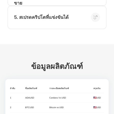
เพื่อให้มั่นใจว่าคุณมีความยืดหยุ่นในการซื้อขาย
ขาย
ในแบบที่คุณต้องการ เรารองรับการใช้งาน EA
และกลยุทธ์การซื้อขายแบบอัลกอริธึม
5
.
สเปรดคริปโตที่แข่งขันได้
เมื่อรวมกับค่าธรรมเนียมที่เป็นศูนย์ สเปรดที่ต่ำ
ของเราทำให้การซื้อขายคริปโตมีต้นทุนที่ต่ำ
ข้อมูลผลิตภัณฑ์
ลำดับ
ชื่อผลิตภัณฑ์
รายละเอียดผลิตภัณฑ์
สกุลเงิน
1
ADAUSD
Cardano Vs USD
USD
2
BTCUSD
Bitcoin vs USD
USD