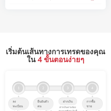
11
FDX.N_
Fedex
USD
12
GOOG.OQ_
Alphabet Inc Class C
USD
13
GS.N_
Goldman Sachs Group
USD
14
HPQ.N_
HP Inc
USD
15
IBM.N_
IBM
USD
เริ่มต้นเส้นทางการเทรดของคุณ
16
INTC.OQ_
Intel
USD
ใน
4 ขั้นตอนง่ายๆ
17
JNJ.N_
Johnson&Johnson
USD
18
JPM.N_
Jp Morgan Chase
USD
19
LMT.N_
Lockheed Martin Corp
USD
1
2
3
4
20
MA.N_
Mastercard Cl A
USD
▲
▲
▲
▲
ลง
ยืนยันตัว
ฝากเงิน
การซื้อ
21
MAR.OQ_
Marriott International Inc
USD
ทะเบียน
ตน
ขาย
ฝากเงินผ่านช่อง
ทางการชำระเงินที่