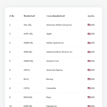
ลำดับ
ชื่อผลิตภัณฑ์
รายละเอียดผลิตภัณฑ์
สกุลเงิน
1
AAL.OQ_
American Airlines Group Inc.
USD
2
AAPL.OQ_
Apple
USD
3
ADBE.OQ_
Adobe Systems Inc.
USD
4
AMD.OQ_
Advanced Micro Devices, Inc
USD
5
AMZN.OQ_
Amazon Com
USD
6
AXP.N_
American Express
USD
7
BA.N_
Boeing
USD
8
CAT.N_
Caterpillar
USD
9
EBAY.OQ_
Ebay
USD
10
EXPE.OQ_
Expedia Inc.
USD