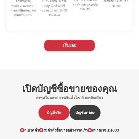
คลิกที่ปุ่ม 'ลง
ยืนยันตัวตนให้เสร็จ
เริ่มซื้อขายระดับโลก
22
MCD.N_
Mcdonalds
USD
รวดเร็วและปลอดภัย
ทะเบียน' และกรอก
สมบูรณ์แล้วบัญชี
ครั้งแรก
ของเรา
รายละเอียดของคุณ
ของคุณจะถูกเปิดใช้
23
MMM.N_
3M Co
USD
เพื่อลงทะเบียน
งานทันที
24
MRK.N_
Merck & Co Inc.
USD
25
MSFT.OQ_
Microsoft
USD
เริ่มเลย
26
NFLX.OQ_
Netflix
USD
27
NKE.N_
Nike Inc.
USD
28
NVDA.OQ_
NVIDIA Corporation
USD
29
PEP.N_
PepsiCo, Inc
USD
เปิดบัญชีซื้อขายของคุณ
30
PFE.N_
Pfizer
USD
ลงทุนในตลาดการเงินทั่วโลกด้วยคลิกเดียว
31
PM.N_
Philip Morris International Inc.
USD
บัญชีจริง
บัญชีทดลอง
32
PYPL.OQ_
Paypal
USD
สเปรดต่ำ
ส่งคำสั่งซื้อขายอย่างรวดเร็ว
เลเวอเรจ 1:1000
33
QCOM.OQ_
Qualcomm
USD