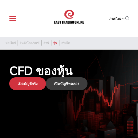
ภาษาไทย
ฟอเร็กซ์
สินค้าโภคภัณฑ์
ดัชนี
หุ้น
คริปโต
CFD ของหุ้น
เปิดบัญชีจริง
เปิดบัญชีทดลอง