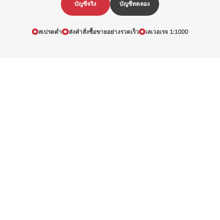
บัญชีจริง
บัญชีทดลอง
สเปรดต่ำ
ส่งคำสั่งซื้อขายอย่างรวดเร็ว
เลเวอเรจ 1:1000