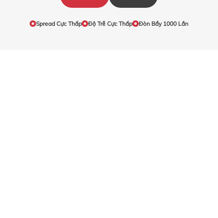
32
PYPL.OQ_
Paypal
USD
Spread Cực Thấp
Độ Trễ Cực Thấp
Đòn Bẩy 1000 Lần
33
QCOM.OQ_
Qualcomm
USD
34
SBUX.OQ_
Starbucks Corp
USD
35
TSLA.OQ_
Tesla Motors
USD
36
V.N_
Visa
USD
37
VZ.N_
Verizon Communications Inc
USD
38
WMT.N_
Wal-Mart Stores Inc.
USD
39
ZM.OQ_
Zoom Video Communications Inc.
USD
40
ALVG.DE_
Allianz AG
EUR
41
VOWG_p.DE_
Volkswagen AG
EUR
42
TOTF.PA_
Total
EUR
43
OREP.PA_
L'Oreal SA
EUR