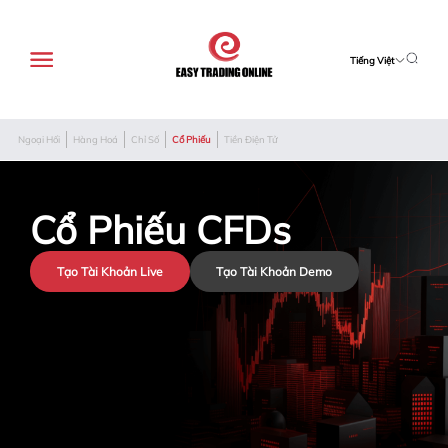
Tiếng Việt
Ngoại Hối
Hàng Hoá
Chỉ Số
Cổ Phiếu
Tiền Điện Tử
Cổ Phiếu CFDs
Tạo Tài Khoản Live
Tạo Tài Khoản Demo