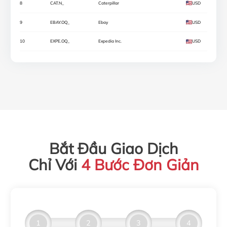
8
CAT.N_
Caterpillar
USD
9
EBAY.OQ_
Ebay
USD
10
EXPE.OQ_
Expedia Inc.
USD
11
FDX.N_
Fedex
USD
12
GOOG.OQ_
Alphabet Inc Class C
USD
13
GS.N_
Goldman Sachs Group
USD
14
HPQ.N_
HP Inc
USD
15
IBM.N_
IBM
USD
Bắt Đầu Giao Dịch
16
INTC.OQ_
Intel
USD
Chỉ Với
4 Bước Đơn Giản
17
JNJ.N_
Johnson&Johnson
USD
18
JPM.N_
Jp Morgan Chase
USD
19
LMT.N_
Lockheed Martin Corp
USD
1
2
3
4