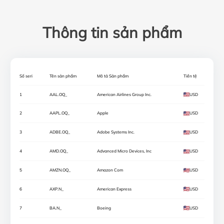
Thông tin sản phẩm
Số seri
Tên sản phẩm
Mô tả Sản phẩm
Tiền tệ
1
AAL.OQ_
American Airlines Group Inc.
USD
2
AAPL.OQ_
Apple
USD
3
ADBE.OQ_
Adobe Systems Inc.
USD
4
AMD.OQ_
Advanced Micro Devices, Inc
USD
5
AMZN.OQ_
Amazon Com
USD
6
AXP.N_
American Express
USD
7
BA.N_
Boeing
USD