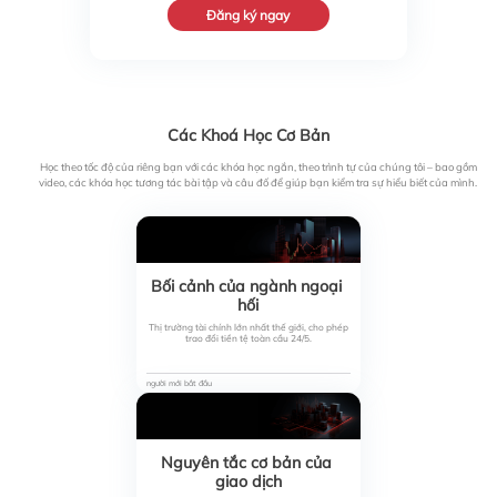
Đăng ký ngay
Các Khoá Học Cơ Bản
Học theo tốc độ của riêng bạn với các khóa học ngắn, theo trình tự của chúng tôi – bao gồm
video, các khóa học tương tác bài tập và câu đố để giúp bạn kiểm tra sự hiểu biết của mình.
Bối cảnh của ngành ngoại 
hối
Thị trường tài chính lớn nhất thế giới, cho phép
trao đổi tiền tệ toàn cầu 24/5.
người mới bắt đầu
Nguyên tắc cơ bản của 
giao dịch