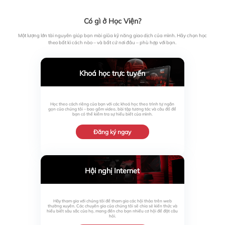
Có gì ở Học Viện?
Một lượng lớn tài nguyên giúp bạn mài giũa kỹ năng giao dịch của mình. Hãy chọn học
theo bất kì cách nào – và bất cứ nơi đâu – phù hợp với bạn.
Khoá học trực tuyến
Học theo cách riêng của bạn với các khoá học theo trình tự ngắn
gọn của chúng tôi – bao gồm video, bài tập tương tác và câu đố để
bạn có thể kiểm tra sự hiểu biết của mình.
Đăng ký ngay
Hội nghị Internet
Hãy tham gia với chúng tôi để tham gia các hội thảo trên web
thường xuyên. Các chuyên gia của chúng tôi sẽ chia sẻ kiến ​​thức và
hiểu biết sâu sắc của họ, mang đến cho bạn nhiều cơ hội để đặt câu
hỏi.