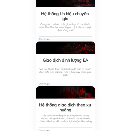
Hệ thống tín hiệu chuyên 
gia
Cung cấp tín hiệu thời gian thực từ các thuật
toán tiên tiến, hỗ trợ nhà giao dịch đưa ra quyết
định sáng suốt
Chuyên gia
Giao dịch định lượng EA
Với các thuật toán định lượng để đưa ra quyết
định dựa trên dữ liệu, hợp lý hóa quy trình giao
dịch.
Chuyên gia
Hệ thống giao dịch theo xu 
hướng
Xác định xu hướng thị trường và tận dụng
chúng bằng cách vào và thoát các vị trí một
cách chiến lược để có được lợi nhuận tiềm năng.
Chuyên gia