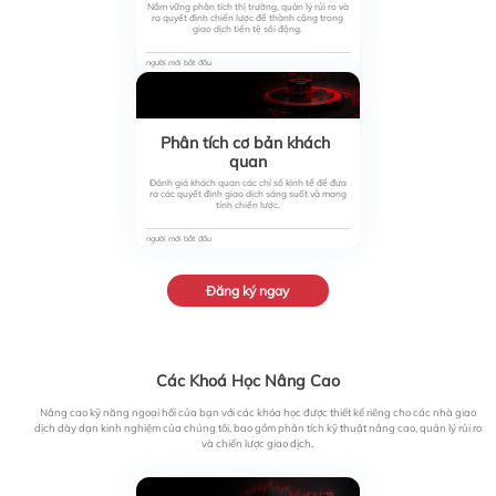
Nắm vững phân tích thị trường, quản lý rủi ro và
ra quyết định chiến lược để thành công trong
giao dịch tiền tệ sôi động.
người mới bắt đầu
Phân tích cơ bản khách 
quan
Đánh giá khách quan các chỉ số kinh tế để đưa
ra các quyết định giao dịch sáng suốt và mang
tính chiến lược.
người mới bắt đầu
Đăng ký ngay
Các Khoá Học Nâng Cao
Nâng cao kỹ năng ngoại hối của bạn với các khóa học được thiết kế riêng cho các nhà giao
dịch dày dạn kinh nghiệm của chúng tôi, bao gồm phân tích kỹ thuật nâng cao, quản lý rủi ro
và chiến lược giao dịch.