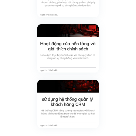
nhanh chóng, phù hợp với các quy định pháp lý
quan trọng về sự công bằng và đạo đức.
người mới bắt đầu
Hoạt động của nền tảng và 
giải thích chính sách
Giao dịch trực tuyến tích cực với các quy định rõ
ràng về sự công bằng và minh bạch.
người mới bắt đầu
sử dụng hệ thống quản lý 
khách hàng CRM
Hệ thống CRM tăng cường tương tác với khách
hàng và hoạt động trơn tru để mang lại sự hài
lòng tốt hơn.
người mới bắt đầu