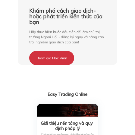
Khám phá cách giao dịch-
hoặc phát triển kiến thức của 
bạn
Hãy thực hiện bước đầu tiên để làm chủ thị
trường Ngoại Hối - đăng ký ngay và nâng cao
trải nghiệm giao dịch của bạn!
Tham gia Học Viện
Easy Trading Online
Giới thiệu nền tảng và quy 
định pháp lý
Chúng tôi cung cấp giao dịch tiền tệ toàn cầu