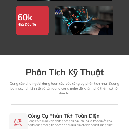
60
k
Nhà Đầu Tư
Phân Tích Kỹ Thuật
Cung cấp cho người dùng toàn cầu các công cụ phân tích như: Đường
ba màu, lịch kinh tế và tận dụng công nghệ để khám phá thêm cơ hội
đầu tư.
Công Cụ Phân Tích Toàn Diện
Bằng cách cung cấp những công cụ này, chúng tôi trao quyền cho
người dùng thông tin họ cần để đưa ra quyết định đầu tư sáng suốt.