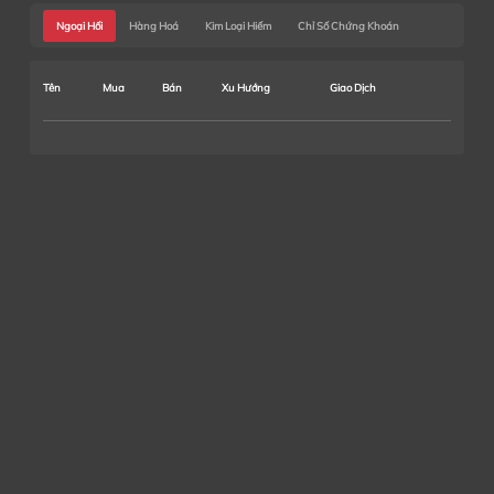
Ngoại Hối
Hàng Hoá
Kim Loại Hiếm
Chỉ Số Chứng Khoán
Tên
Mua
Bán
Xu Hướng
Giao Dịch