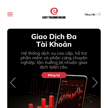
Tiếng Việt
Nhà Giao Dịch
Giao Dịch Đa

Đột Phá Quản Lý Quỹ
Chuyên Nghiệp Dẫn
Tài Khoản
Môi trường giao dịch an toàn và
Đầu Công Nghệ
Hệ thống dịch vụ cao cấp, hỗ trợ
nhanh chóng trong tầm tay
phần mềm và phần cứng chuyên
Ngoại Hối, Hàng
nghiệp, tận hưởng lợi nhuận giao
Đăng Ký
dịch toàn cầu.
hóa, Chỉ số, Cổ
Đăng Ký
phiếu và Tiền điện
tử