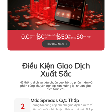
Tìm hiểu thêm
0.0
$0
$50
$0
spreads
Phí Hoa hồng
Nạp
Phí nạp
từ
từ
tối thiểu
BẮT ĐẦU NGAY
Điều Kiện Giao Dịch
Xuất Sắc
Hệ thống dịch vụ tiêu chuẩn cao, hỗ trợ phần mềm và
phần cứng chuyên nghiệp, tận hưởng lợi nhuận giao
dịch toàn cầu
Mức Spreads Cực Thấp
2
Chúng tôi cung cấp chi phí giao dịch ở mức tối
thiểu với mức chênh lệch thấp chỉ ở mức 0,1 pip.