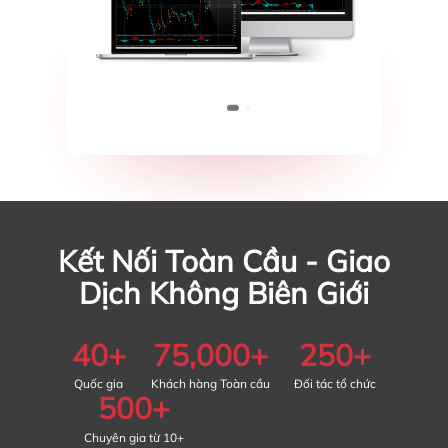
Kết Nối Toàn Cầu - Giao
Dịch Không Biên Giới
40
+
75,000
+
250
+
Quốc gia
Khách hàng Toàn cầu
Đối tác tổ chức
500
+
Chuyên gia từ 10+