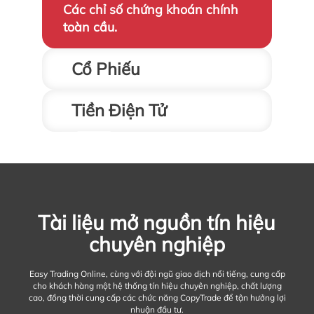
Các chỉ số chứng khoán chính
toàn cầu.
Cổ Phiếu
Tiền Điện Tử
Hàng ngàn cổ phiếu từ các sàn
giao dịch chứng khoán châu Âu
và Mỹ.
Bitcoin, Ethereum và các đồng
Tài liệu mở nguồn tín hiệu
tiền khác.
chuyên nghiệp
Easy Trading Online, cùng với đội ngũ giao dịch nổi tiếng, cung cấp
cho khách hàng một hệ thống tín hiệu chuyên nghiệp, chất lượng
cao, đồng thời cung cấp các chức năng CopyTrade để tận hưởng lợi
nhuận đầu tư.