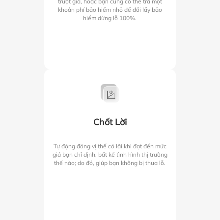
trượt giá, hoặc bạn cũng có thể trả một
khoản phí bảo hiểm nhỏ để đổi lấy bảo
hiểm dừng lỗ 100%.
Chốt Lời
Tự động đóng vị thế có lãi khi đạt đến mức
giá bạn chỉ định, bất kể tình hình thị trường
thế nào; do đó, giúp bạn không bị thua lỗ.