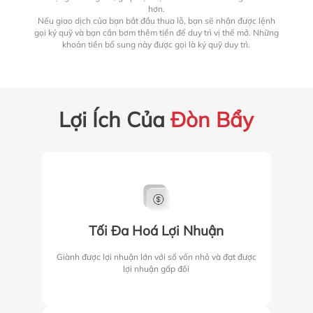
hơn.
Nếu giao dịch của bạn bắt đầu thua lỗ, bạn sẽ nhận được lệnh
gọi ký quỹ và bạn cần bơm thêm tiền để duy trì vị thế mở. Những
khoản tiền bổ sung này được gọi là ký quỹ duy trì.
Lợi Ích Của
Đòn Bẩy
Tối Đa Hoá Lợi Nhuận
Giành được lợi nhuận lớn với số vốn nhỏ và đạt được
lợi nhuận gấp đôi