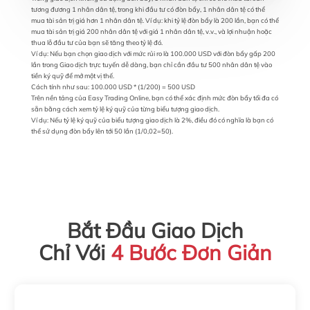
tương đương 1 nhân dân tệ, trong khi đầu tư có đòn bẩy, 1 nhân dân tệ có thể
mua tài sản trị giá hơn 1 nhân dân tệ. Ví dụ: khi tỷ lệ đòn bẩy là 200 lần, bạn có thể
mua tài sản trị giá 200 nhân dân tệ với giá 1 nhân dân tệ, v.v., và lợi nhuận hoặc
thua lỗ đầu tư của bạn sẽ tăng theo tỷ lệ đó.
Ví dụ: Nếu bạn chọn giao dịch với mức rủi ro là 100.000 USD với đòn bẩy gấp 200
lần trong Giao dịch trực tuyến dễ dàng, bạn chỉ cần đầu tư 500 nhân dân tệ vào
tiền ký quỹ để mở một vị thế.
Cách tính như sau: 100.000 USD * (1/200) = 500 USD
Trên nền tảng của Easy Trading Online, bạn có thể xác định mức đòn bẩy tối đa có
sẵn bằng cách xem tỷ lệ ký quỹ của từng biểu tượng giao dịch.
Ví dụ: Nếu tỷ lệ ký quỹ của biểu tượng giao dịch là 2%, điều đó có nghĩa là bạn có
thể sử dụng đòn bẩy lên tới 50 lần (1/0,02=50).
Bắt Đầu Giao Dịch
Chỉ Với
4 Bước Đơn Giản