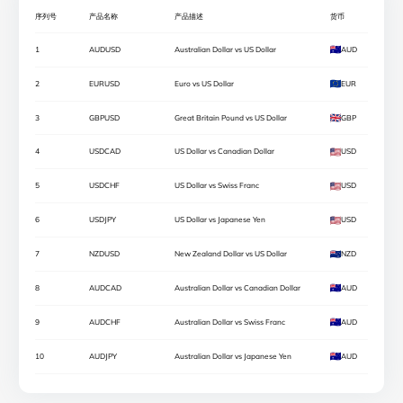
序列号
产品名称
产品描述
货币
1
AUDUSD
Australian Dollar vs US Dollar
AUD
2
EURUSD
Euro vs US Dollar
EUR
3
GBPUSD
Great Britain Pound vs US Dollar
GBP
4
USDCAD
US Dollar vs Canadian Dollar
USD
5
USDCHF
US Dollar vs Swiss Franc
USD
6
USDJPY
US Dollar vs Japanese Yen
USD
7
NZDUSD
New Zealand Dollar vs US Dollar
NZD
8
AUDCAD
Australian Dollar vs Canadian Dollar
AUD
9
AUDCHF
Australian Dollar vs Swiss Franc
AUD
10
AUDJPY
Australian Dollar vs Japanese Yen
AUD
11
AUDNZD
Australian Dollar vs New Zealand Dollar
AUD