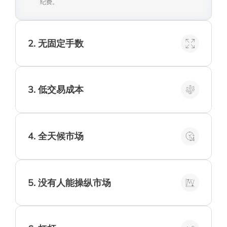
纪费。
2
.
无固定手数
在外汇市场，您可以交易较小的手数或仓位大
小。这使得交易者可以开设仅为1,000组织的
交易
3
.
低交易成本
在正常市场情况下，零售交易成本（买卖价
差）通常低于0.1%
4
.
全天候市场
无需等待开市钟。从澳大利亚的周一早上开市
到纽约的周五下午收市，外汇市场从不停歇
5
.
没有人能操纵市场
外汇市场如此庞大，参与者众多，以至于没有
任何单一实体（甚至是中央银行或强大的查克·
诺里斯本人）能够在长时间内操控市场价格