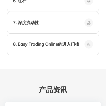
6
.
杠杆
在外汇交易中，小额存款可以控制更大的合同
总价值。杠杆赋予交易者实现可观利润的能
力，同时将风险资本保持在最低水平
7
.
深度流动性
由于外汇市场规模巨大，其流动性也非常充
沛。这是一个优势，因为这意味着在正常市场
条件下，您可以通过点击鼠标即时按意愿买卖
8
.
Easy Trading Online的进入门槛
事实上，与股票、期权或期货交易相比，外汇
交易的进入门坎非常低。在Easytrading
online，只需50美元的最低帐户存款，您就可
以开始进行外汇交易
产品资讯