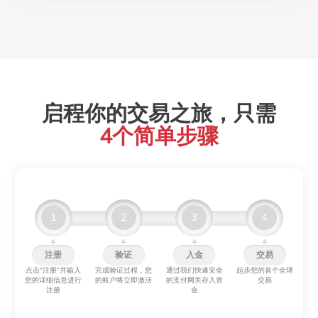
12
CADCHF
Canadian Dollar vs Swiss Franc
CAD
13
CADJPY
Canadian Dollar vs Japanese Yen
CAD
14
CHFJPY
Swiss Franc vs Japanese Yen
CHF
15
EURAUD
Euro vs Australian Dollar
EUR
启程你的交易之旅，只需
16
EURCAD
Euro vs Canadian Dollar
EUR
4个简单步骤
17
EURCHF
Euro vs Swiss Franc
EUR
18
EURGBP
Euro vs Great Britain Pound
EUR
19
EURJPY
Euro vs Japanese Yen
EUR
1
2
3
4
20
GBPAUD
Great Britain Pound vs Australian Dollar
GBP
▲
▲
▲
▲
注册
验证
入金
交易
21
GBPCHF
Great Britain Pound vs Swiss Franc
GBP
点击“注册”并输入
完成验证过程，您
通过我们快速安全
起步您的首个全球
您的详细信息进行
的账户将立即激活
的支付网关存入资
交易
22
GBPJPY
Great Britain Pound vs Japanese Yen
GBP
注册
金
23
NZDCHF
New Zealand Dollar vs Swiss Franc
NZD