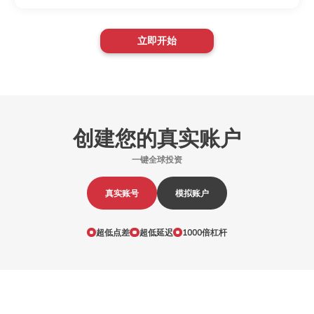
24
EURDKK
Euro vs Danish Krone
EUR
立即开始
25
EURHKD
Euro vs Hong Kong Dollar
EUR
26
EURMXN
Euro vs Mexican Peso
EUR
27
EURNOK
Euro vs Norwegian Kroner
EUR
28
EURNZD
Euro vs New Zealand Dollar
EUR
创建您的真实账户
29
EURPLN
Euro vs Polish Zloty
EUR
一键全球投资
30
EURRON
Eruo vs Romanian Leu
EUR
真实账号
模拟账户
31
EURSEK
Euro vs Swedish Krona
EUR
超低点差
超低延迟
1000倍杠杆
32
EURSGD
Euro vs Singapore Dollar
EUR
33
EURTRY
Euro vs Turkish Lira
EUR
34
EURZAR
Euro vs South African Rand
EUR
35
GBPCAD
Great Britain Pound vs Canadian Dollar
GBP