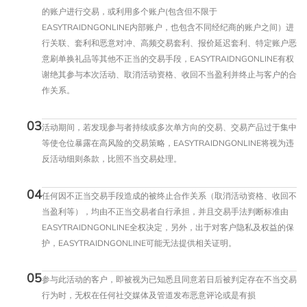
的账户进行交易，或利用多个账户(包含但不限于
EASYTRAIDNGONLINE内部账户，也包含不同经纪商的账户之间）进
行关联、套利和恶意对冲、高频交易套利、报价延迟套利、特定账户恶
意刷单换礼品等其他不正当的交易手段，EASYTRAIDNGONLINE有权
谢绝其参与本次活动、取消活动资格、收回不当盈利并终止与客户的合
作关系。
03
活动期间，若发现参与者持续或多次单方向的交易、交易产品过于集中
等使仓位暴露在高风险的交易策略，EASYTRAIDNGONLINE将视为违
反活动细则条款，比照不当交易处理。
04
任何因不正当交易手段造成的被终止合作关系（取消活动资格、收回不
当盈利等），均由不正当交易者自行承担，并且交易手法判断标准由
EASYTRAIDNGONLINE全权决定，另外，出于对客户隐私及权益的保
护，EASYTRAIDNGONLINE可能无法提供相关证明。
05
参与此活动的客户，即被视为已知悉且同意若日后被判定存在不当交易
行为时，无权在任何社交媒体及管道发布恶意评论或是有损