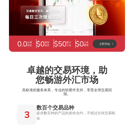
活动详情
了解更多
0.0
$0
$50
$0
点差
佣金
最少
入金
立即开始
低至
低至
入金
费用
卓越的交易环境，助
您畅游外汇市场
高标准的服务体系，专业的软硬件支持，享受全球交易回
报。
数百个交易品种
3
提供数百种的产品的差价合约，不错过任何交易机
会