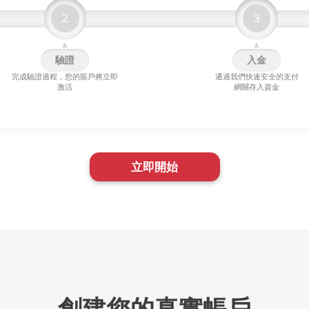
2
3
▲
▲
驗證
入金
完成驗證過程，您的賬戶將立即
通過我們快速安全的支付
激活
網關存入資金
立即開始
創建您的真實帳戶