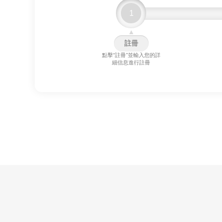
1
▲
註冊
點擊“註冊”並輸入您的詳
細信息進行註冊