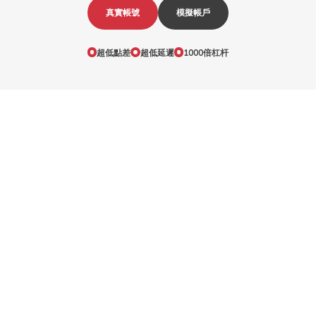
真實帳號
模擬帳戶
超低點差
超低延遲
1000倍杠杆