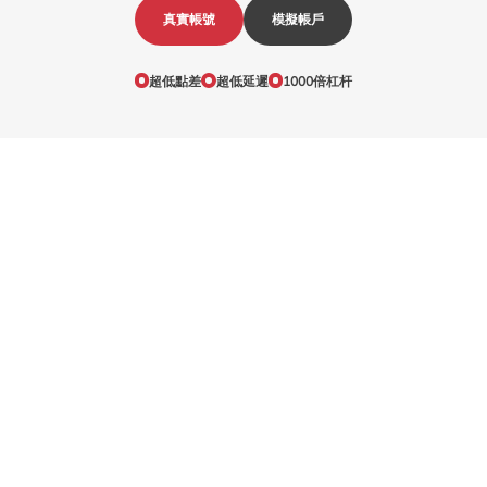
真實帳號
模擬帳戶
超低點差
超低延遲
1000倍杠杆