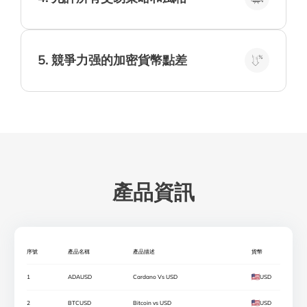
為確保您具有按照自己的管道交易的靈活性，
我們歡迎使用EA和算灋交易策略。
5
.
競爭力强的加密貨幣點差
與零傭金結合，我們的低點差使交易加密貨幣
更加經濟實惠。
產品資訊
序號
產品名稱
產品描述
貨幣
1
ADAUSD
Cardano Vs USD
USD
2
BTCUSD
Bitcoin vs USD
USD