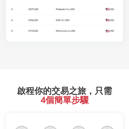
3
DOTUSD
Polkadot Vs USD
USD
4
EOSUSD
EOS Vs USD
USD
5
ETHUSD
Ethereum vs USD
USD
啟程你的交易之旅，只需
4個簡單步驟