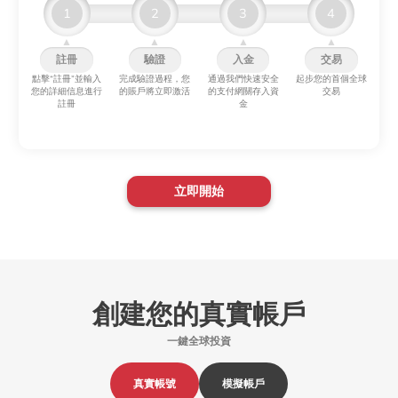
1
2
3
4
▲
▲
▲
▲
註冊
驗證
入金
交易
點擊“註冊”並輸入
完成驗證過程，您
通過我們快速安全
起步您的首個全球
您的詳細信息進行
的賬戶將立即激活
的支付網關存入資
交易
註冊
金
立即開始
創建您的真實帳戶
一鍵全球投資
真實帳號
模擬帳戶