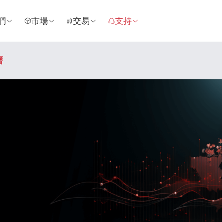
們
市場
交易
支持
曆