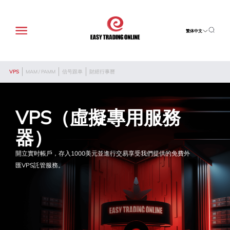
繁体中文
VPS
MAM / PAMM
信号跟单
財經行事曆
VPS（虛擬專用服務
器）
開立實时帳戶，存入1000美元並進行交易享受我們提供的免費外
匯VPS託管服務。